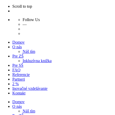
Scroll to top
Follow Us
—
Domov
O nás
Náš tím
Pre ZŠ
Inkluzívna knižka
Pre SŠ
FAQ
Referencie
Partneri
2 %
Inovačné vzdelávanie
Kontakt
Domov
O nás
Náš tím