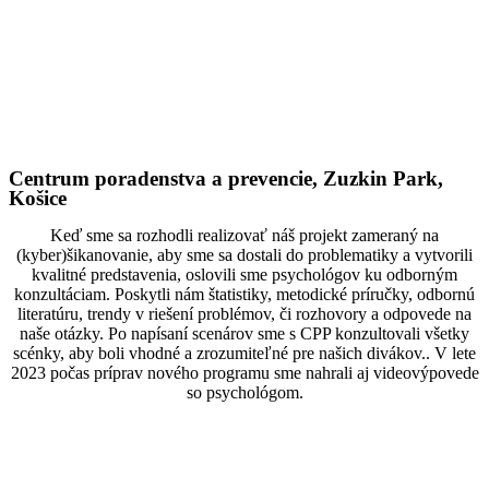
Centrum poradenstva a prevencie, Zuzkin Park,
Košice
Keď sme sa rozhodli realizovať náš projekt zameraný na
(kyber)šikanovanie, aby sme sa dostali do problematiky a vytvorili
kvalitné predstavenia, oslovili sme psychológov ku odborným
konzultáciam. Poskytli nám štatistiky, metodické príručky, odbornú
literatúru, trendy v riešení problémov, či rozhovory a odpovede na
naše otázky. Po napísaní scenárov sme s CPP konzultovali všetky
scénky, aby boli vhodné a zrozumiteľné pre našich divákov.. V lete
2023 počas príprav nového programu sme nahrali aj videovýpovede
so psychológom.