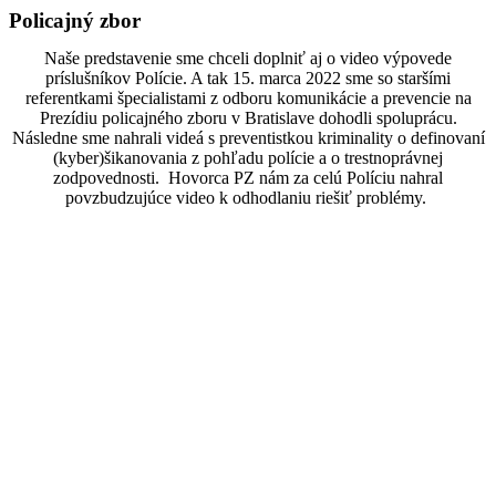
Policajný zbor
Naše predstavenie sme chceli doplniť aj o video výpovede
príslušníkov Polície. A tak 15. marca 2022 sme so staršími
referentkami špecialistami z odboru komunikácie a prevencie na
Prezídiu policajného zboru v Bratislave dohodli spoluprácu.
Následne sme nahrali videá s preventistkou kriminality o definovaní
(kyber)šikanovania z pohľadu polície a o trestnoprávnej
zodpovednosti. Hovorca PZ nám za celú Políciu nahral
povzbudzujúce video k odhodlaniu riešiť problémy.